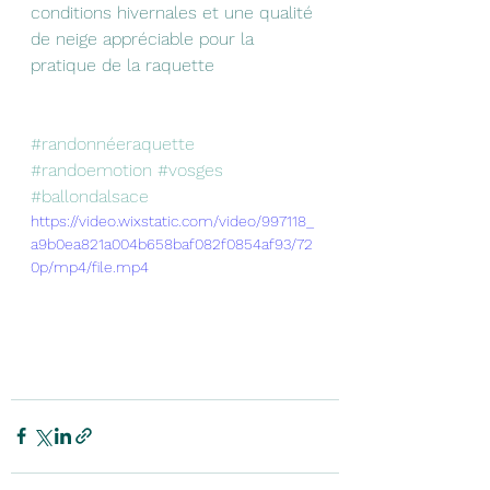
conditions hivernales et une qualité 
de neige appréciable pour la 
pratique de la raquette 
#randonnéeraquette
#randoemotion
#vosges
#ballondalsace
https://video.wixstatic.com/video/997118_
a9b0ea821a004b658baf082f0854af93/72
0p/mp4/file.mp4