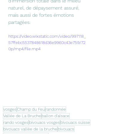
d'immersion totale dans le milieu 
naturel, de dépaysement assuré, 
mais aussi de fortes émotions 
partagées.
https://video.wixstatic.com/video/997118_
57ffebc5537848618d36e9960c43e759/72
0p/mp4/file.mp4
vosges
Champ du Feu
randonnée
Vallée de La Bruche
ballon d'alsace
rando vosges
bivouacs vosges
bivouacs suisse
bivouacs vallée de la bruche
bivouacs