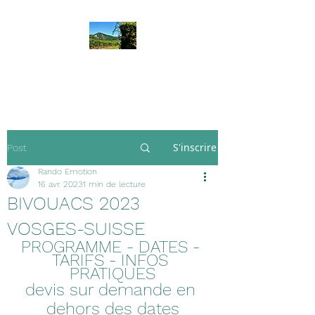
Rando Emotion
S'inscrire
Post
Rando Emotion
16 avr. 2023
1 min de lecture
BIVOUACS 2023
VOSGES-SUISSE
PROGRAMME - DATES - 
TARIFS - INFOS 
PRATIQUES
devis sur demande en 
dehors des dates