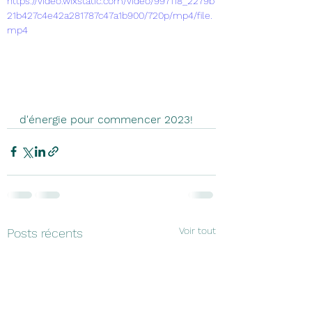
https://video.wixstatic.com/video/997118_2279b
21b427c4e42a281787c47a1b900/720p/mp4/file.
mp4
d'énergie pour commencer 2023! 
Voir tout
Posts récents