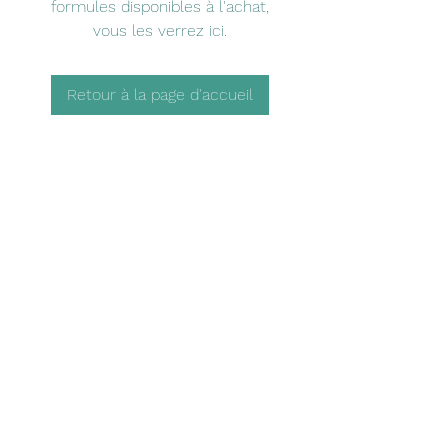
formules disponibles à l'achat,
vous les verrez ici.
Retour à la page d'accueil
randoemotion67@gmail.com
+33682240433