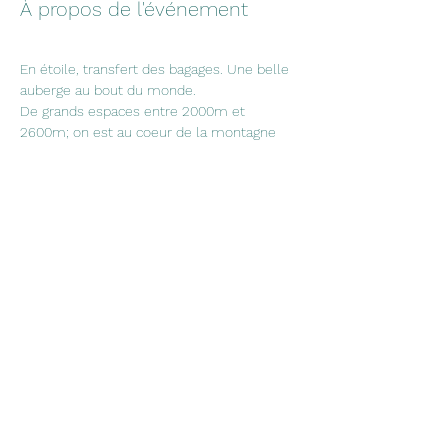
À propos de l'événement
En étoile, transfert des bagages. Une belle 
auberge au bout du monde.
De grands espaces entre 2000m et 
2600m; on est au coeur de la montagne
Dates: 20-22 déc 26-28 déc 23-25 janv 12-
14 févr 12-14 mars 03-05 avril 
Partager cet événement