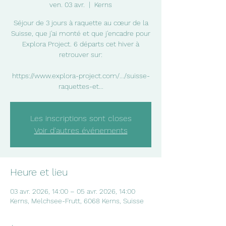
ven. 03 avr.
  |  
Kerns
Séjour de 3 jours à raquette au cœur de la
Suisse, que j'ai monté et que j'encadre pour
Explora Project. 6 départs cet hiver à
retrouver sur:
https://www.explora-project.com/.../suisse-
raquettes-et...
Les inscriptions sont closes
Voir d'autres événements
Heure et lieu
03 avr. 2026, 14:00 – 05 avr. 2026, 14:00
Kerns, Melchsee-Frutt, 6068 Kerns, Suisse