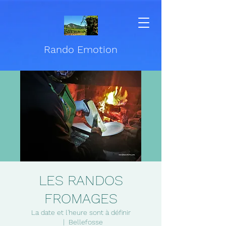
Rando Emotion
LES RANDOS
FROMAGES
La date et l'heure sont à définir
  |  
Bellefosse