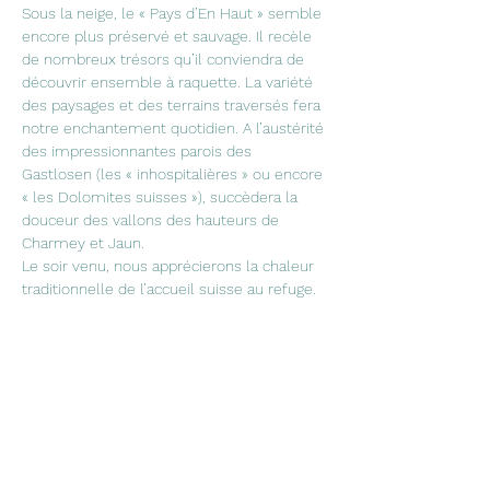
Sous la neige, le « Pays d’En Haut » semble 
encore plus préservé et sauvage. Il recèle 
de nombreux trésors qu’il conviendra de 
découvrir ensemble à raquette. La variété 
des paysages et des terrains traversés fera 
notre enchantement quotidien. A l’austérité 
des impressionnantes parois des 
Gastlosen (les « inhospitalières » ou encore 
« les Dolomites suisses »), succèdera la 
douceur des vallons des hauteurs de 
Charmey et Jaun.
Le soir venu, nous apprécierons la chaleur 
traditionnelle de l’accueil suisse au refuge.
POINTS FORTS
· Paysages, points de vue
· Terrain adaptée à la raquette
· Variétés des paysages
En lire plus >
Partager cet événement