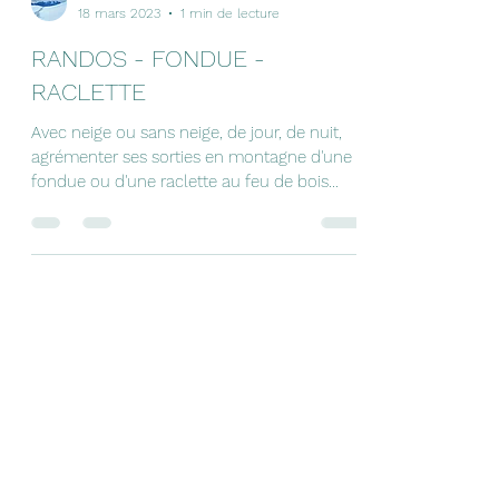
18 mars 2023
1 min de lecture
RANDOS - FONDUE -
RACLETTE
Avec neige ou sans neige, de jour, de nuit,
agrémenter ses sorties en montagne d'une
fondue ou d'une raclette au feu de bois
dans une...
randoemotion67@gmail.com
+33682240433