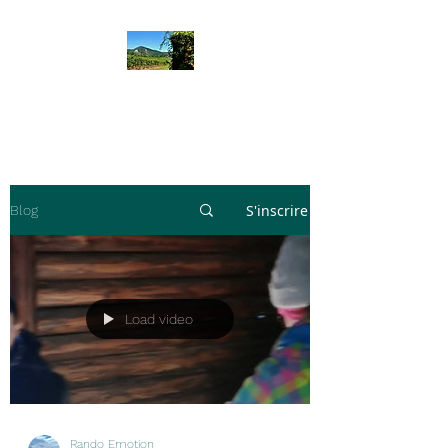
Rando Emotion
S'inscrire
Blog
Load video
Rando Emotion