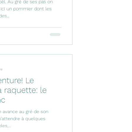
ël. Au gré de ses pas on
 ici un pommier dont les
es...
re
enture! Le
raquette: le
nc
'on avance au gré de son
 s'attendre à quelques
es,...