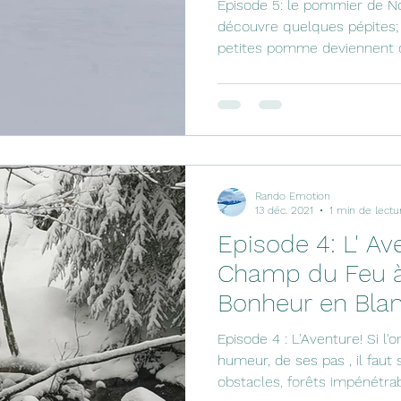
Episode 5: le pommier de No
découvre quelques pépites;
petites pomme deviennent d
Rando Emotion
13 déc. 2021
1 min de lectu
Episode 4: L' Av
Champ du Feu à 
Bonheur en Bla
Episode 4 : L'Aventure! Si l
humeur, de ses pas , il faut
obstacles, forêts impénétrabl