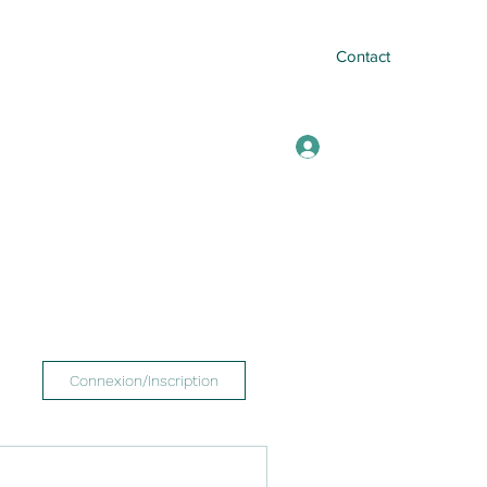
Contact
Se connecter
mail.com
+33682240433
Connexion/Inscription