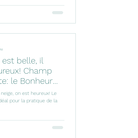
re
est belle, il
eureux! Champ
te: le Bonheur
il neige, on est heureux! Le
déal pour la pratique de la