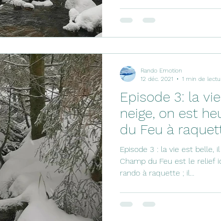
Rando Emotion
12 déc. 2021
1 min de lectu
Episode 3: la vie 
neige, on est h
du Feu à raquet
en Blanc
Episode 3 : la vie est belle, 
Champ du Feu est le relief i
rando à raquette ; il...