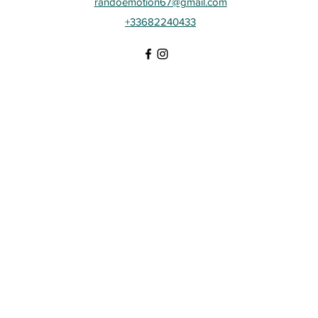
randoemotion67@gmail.com
+33682240433