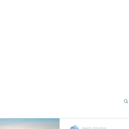
s
TARIFS
Plus
randoemotion67@g
Rando Emotion