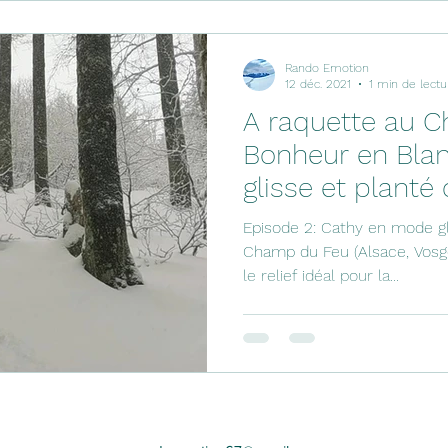
Rando Emotion
12 déc. 2021
1 min de lectu
A raquette au C
Bonheur en Blan
glisse et planté
Episode 2: Cathy en mode gl
Champ du Feu (Alsace, Vosge
le relief idéal pour la...