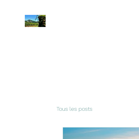
Rando Emotion
Accueil
Vosges
Suisse
Allemagne
Séjour Corbière
Tous les posts