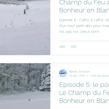
Champ du Feu à 
Bonheur en Blan
Episode 6 : Cathy à l'affut. 
d'un tout petit abri pour ma
tes pas tes vœux sont...
Rando Emotion
13 déc. 2021
1 min de lectu
Episode 5: le p
Le Champ du Feu
Bonheur en Blan