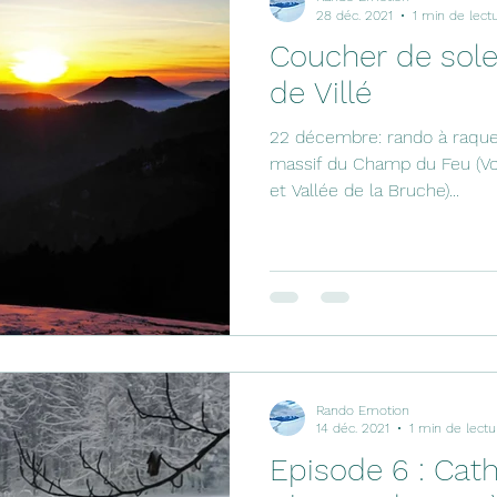
28 déc. 2021
1 min de lect
Coucher de solei
de Villé
22 décembre: rando à raquet
massif du Champ du Feu (Vos
et Vallée de la Bruche)...
Rando Emotion
14 déc. 2021
1 min de lectu
Episode 6 : Cathy