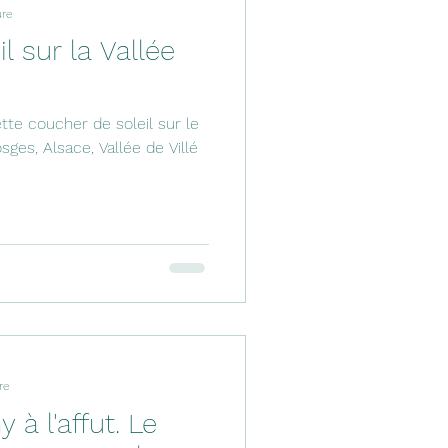
ure
l sur la Vallée
te coucher de soleil sur le
ges, Alsace, Vallée de Villé
re
 à l'affut. Le