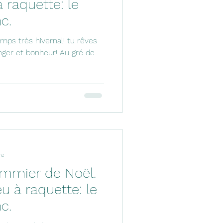
raquette: le
c.
temps très hivernal! tu rêves
nger et bonheur! Au gré de
re
ommier de Noël.
 à raquette: le
c.