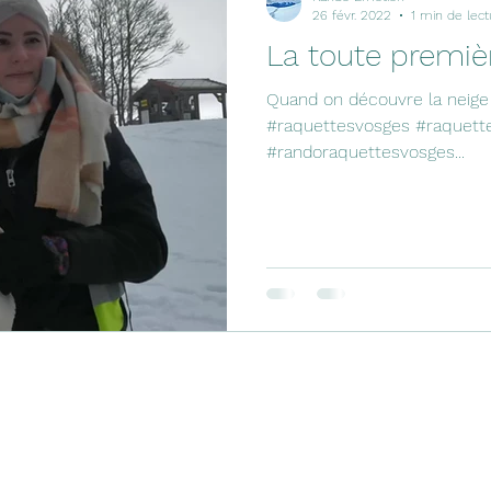
26 févr. 2022
1 min de lect
La toute premièr
Quand on découvre la neige p
#raquettesvosges #raquette
#randoraquettesvosges...