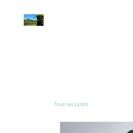
Rando Emotion
Accueil
Vosges
Suisse
Allemagne
Séjour Corbière
Tous les posts