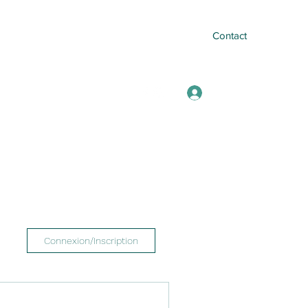
Contact
Se connecter
mail.com
+33682240433
Connexion/Inscription