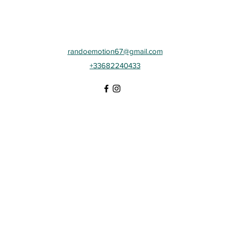
randoemotion67@gmail.com
+33682240433