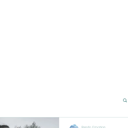
s
TARIFS
Plus
randoemotion67@g
Rando Emotion