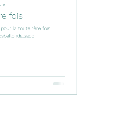
ure
e fois
our la toute 1ère fois
sballondalsace