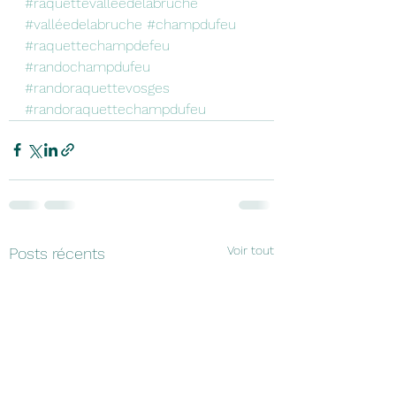
#raquettevalléedelabruche
#valléedelabruche
#champdufeu
#raquettechampdefeu
#randochampdufeu
#randoraquettevosges
#randoraquettechampdufeu
Voir tout
Posts récents