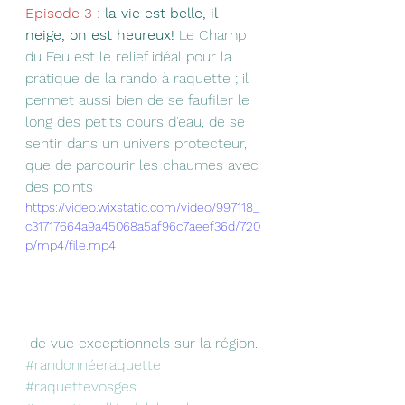
Episode 3 : 
la vie est belle, il 
neige, on est heureux! 
Le Champ 
du Feu est le relief idéal pour la 
pratique de la rando à raquette ; il 
permet aussi bien de se faufiler le 
long des petits cours d'eau, de se 
sentir dans un univers protecteur, 
que de parcourir les chaumes avec 
des points
https://video.wixstatic.com/video/997118_
c31717664a9a45068a5af96c7aeef36d/720
p/mp4/file.mp4
 de vue exceptionnels sur la région. 
#randonnéeraquette
#raquettevosges