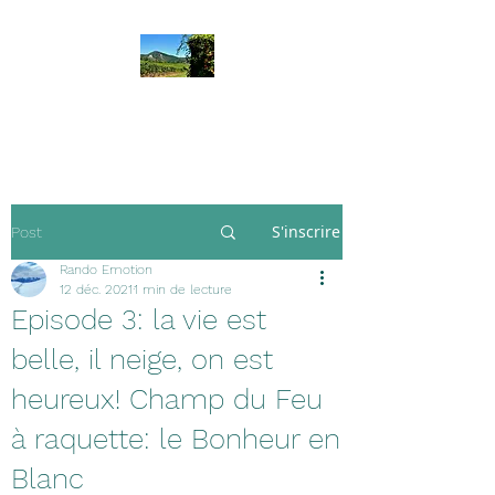
Rando Emotion
S'inscrire
Post
Rando Emotion
12 déc. 2021
1 min de lecture
Episode 3: la vie est
belle, il neige, on est
heureux! Champ du Feu
à raquette: le Bonheur en
Blanc