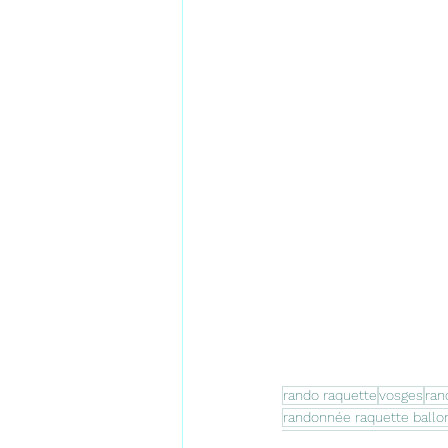
rando raquette
vosges
ran
randonnée raquette ballon