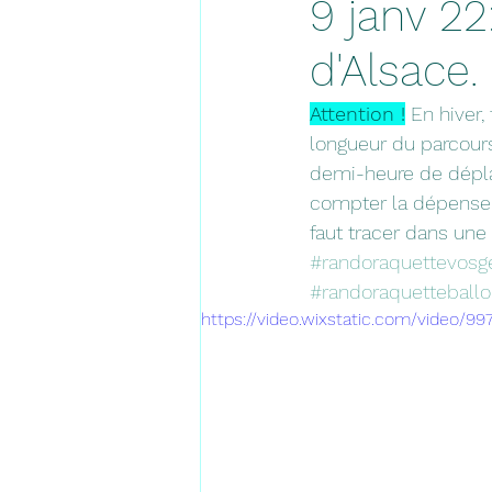
9 janv 22
d'Alsace.
Attention !
 En hiver
longueur du parcour
demi-heure de dépla
compter la dépense 
faut tracer dans une 
#randoraquettevosg
#randoraquetteball
https://video.wixstatic.com/video