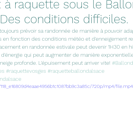
: à raquette sous le Ball
 Des conditions difficiles.
, toujours prévoir sa randonnée de manière à pouvoir adap
s en fonction des conditions météo et d'enneigement re
cement en randonnée estivale peut devenir 1H30 en hi
d'énergie qui peut augmenter de manière exponentielle 
neige profonde. L'épuisement peut arriver vite! 
#Ballond
es
#raquettevosges
#raquetteballondalsace
ondalsace
/997118_e16809d4eaae4956b1c1087bb9c3a85c/720p/mp4/file.mp4