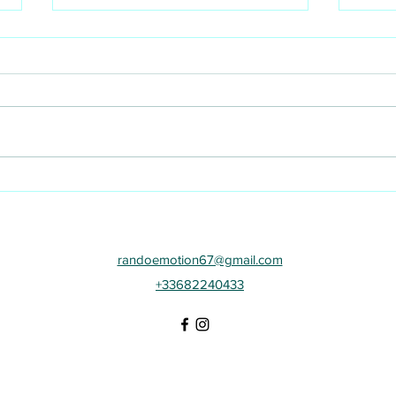
Randonnée - Bivouac -
Séjo
Vosges - Suisse
suis
randoemotion67@gmail.com
+33682240433