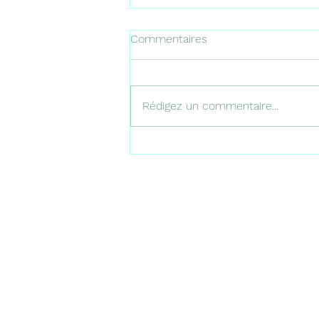
Commentaires
Rédigez un commentaire...
BIVOUAC 5-7 Octobre
(cantons de Vaud - Oberland
bernois)