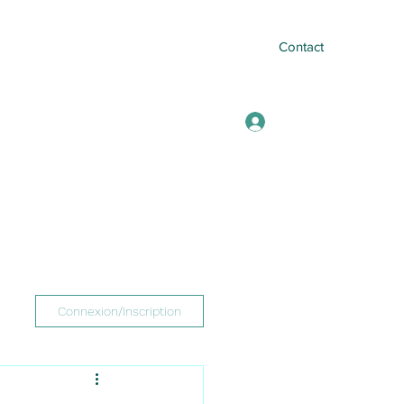
Contact
Se connecter
mail.com
+33682240433
Connexion/Inscription