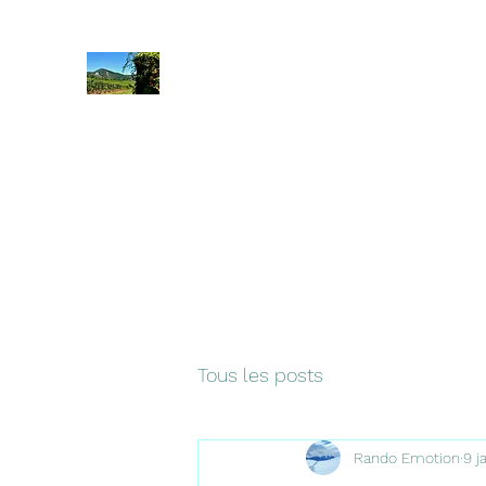
Rando Emotion
Accueil
Vosges
Suisse
Allemagne
Séjour Corbière
Tous les posts
Rando Emotion
9 j