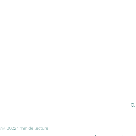
s
TARIFS
Plus
randoemotion67@g
anv. 2022
1 min de lecture