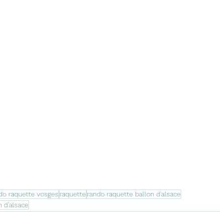
do raquette vosges
raquette
rando raquette ballon d'alsace
 d'alsace